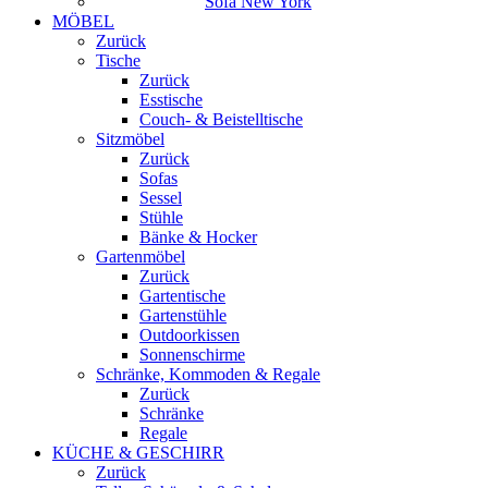
Sofa New York
MÖBEL
Zurück
Tische
Zurück
Esstische
Couch- & Beistelltische
Sitzmöbel
Zurück
Sofas
Sessel
Stühle
Bänke & Hocker
Gartenmöbel
Zurück
Gartentische
Gartenstühle
Outdoorkissen
Sonnenschirme
Schränke, Kommoden & Regale
Zurück
Schränke
Regale
KÜCHE & GESCHIRR
Zurück