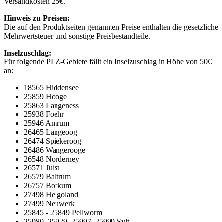
Versandkosten 25€.
Hinweis zu Preisen:
Die auf den Produktseiten genannten Preise enthalten die gesetzliche
Mehrwertsteuer und sonstige Preisbestandteile.
Inselzuschlag:
Für folgende PLZ-Gebiete fällt ein Inselzuschlag in Höhe von 50€
an:
18565 Hiddensee
25859 Hooge
25863 Langeness
25938 Foehr
25946 Amrum
26465 Langeoog
26474 Spiekeroog
26486 Wangerooge
26548 Norderney
26571 Juist
26579 Baltrum
26757 Borkum
27498 Helgoland
27499 Neuwerk
25845 - 25849 Pellworm
25980, 25929, 25997, 25999 Sylt