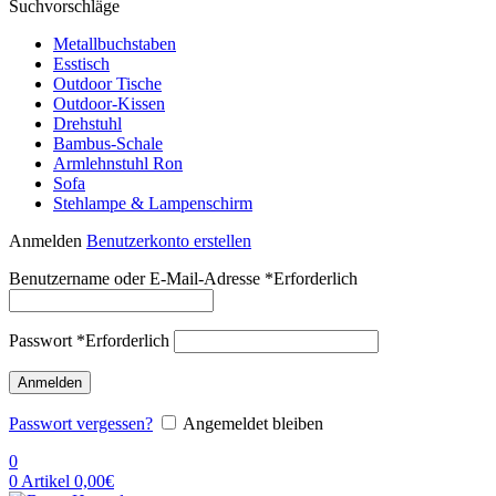
Suchvorschläge
Metallbuchstaben
Esstisch
Outdoor Tische
Outdoor-Kissen
Drehstuhl
Bambus-Schale
Armlehnstuhl Ron
Sofa
Stehlampe & Lampenschirm
Anmelden
Benutzerkonto erstellen
Benutzername oder E-Mail-Adresse
*
Erforderlich
Passwort
*
Erforderlich
Anmelden
Passwort vergessen?
Angemeldet bleiben
0
0
Artikel
0,00
€