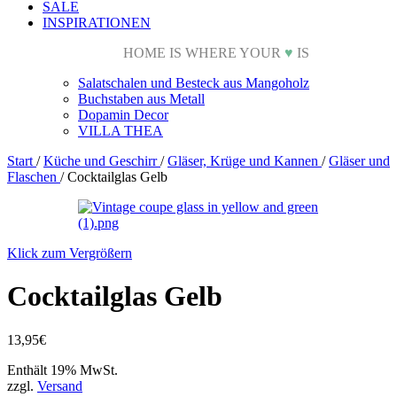
SALE
INSPIRATIONEN
HOME IS WHERE YOUR
♥
IS
Salatschalen und Besteck aus Mangoholz
Buchstaben aus Metall
Dopamin Decor
VILLA THEA
Start
/
Küche und Geschirr
/
Gläser, Krüge und Kannen
/
Gläser und
Flaschen
/
Cocktailglas Gelb
Klick zum Vergrößern
Cocktailglas Gelb
13,95
€
Enthält 19% MwSt.
zzgl.
Versand