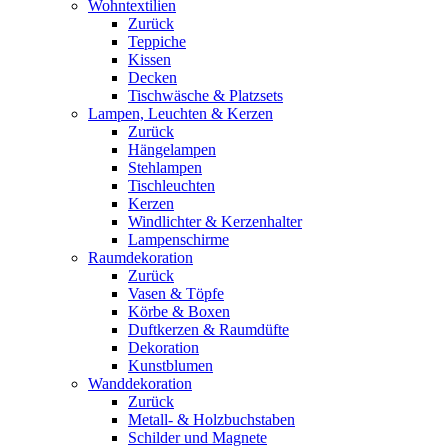
Wohntextilien
Zurück
Teppiche
Kissen
Decken
Tischwäsche & Platzsets
Lampen, Leuchten & Kerzen
Zurück
Hängelampen
Stehlampen
Tischleuchten
Kerzen
Windlichter & Kerzenhalter
Lampenschirme
Raumdekoration
Zurück
Vasen & Töpfe
Körbe & Boxen
Duftkerzen & Raumdüfte
Dekoration
Kunstblumen
Wanddekoration
Zurück
Metall- & Holzbuchstaben
Schilder und Magnete