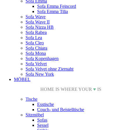
Sofa Emma
Sofa Emma Feincord
Sofa Emma Tilia
Sofa Wave
Sofa Wave II
Sofa Nizza HB
Sofa Rabea
Sofa Lea
Sofa Cleo
Sofa Chiara
Sofa Mona
Sofa Kopenhagen
Sofa Velvet
Sofa Velvet ohne Ziernaht
Sofa New York
MÖBEL
HOME IS WHERE YOUR
♥
IS
Tische
Esstische
Couch- und Beistelltische
Sitzmöbel
Sofas
Sessel