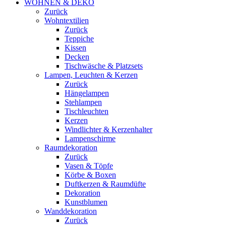
WOHNEN & DEKO
Zurück
Wohntextilien
Zurück
Teppiche
Kissen
Decken
Tischwäsche & Platzsets
Lampen, Leuchten & Kerzen
Zurück
Hängelampen
Stehlampen
Tischleuchten
Kerzen
Windlichter & Kerzenhalter
Lampenschirme
Raumdekoration
Zurück
Vasen & Töpfe
Körbe & Boxen
Duftkerzen & Raumdüfte
Dekoration
Kunstblumen
Wanddekoration
Zurück