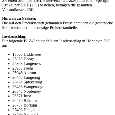
Sie einen Stuhl per DHL Paketversand (7,95€) und einen Sperrgut-
Artikel per DHL (25€) bestellen, betragen die gesamten
Versandkosten 25€.
Hinweis zu Preisen:
Die auf den Produktseiten genannten Preise enthalten die gesetzliche
Mehrwertsteuer und sonstige Preisbestandteile.
Inselzuschlag:
Für folgende PLZ-Gebiete fällt ein Inselzuschlag in Höhe von 50€
an:
18565 Hiddensee
25859 Hooge
25863 Langeness
25938 Foehr
25946 Amrum
26465 Langeoog
26474 Spiekeroog
26486 Wangerooge
26548 Norderney
26571 Juist
26579 Baltrum
26757 Borkum
27498 Helgoland
27499 Neuwerk