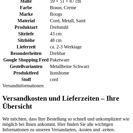
Maße
59 × 51 × 87 cm
Farbe
Braun
,
Creme
Marke
Boogs
Material
Cord
,
Metall
,
Samt
Produktart
Drehstuhl
Sitztiefe
43 cm
Sitzhöhe
48 cm
Lieferzeit
ca. 2-3 Werktage
Besonderheiten
Drehbar
Google Shopping Feed
Paketware
Gestellvarianten
Metallbeine Schwarz
Produktfeed
lionshome
Stoff
cord
Versandinformationen
Versandkosten und Lieferzeiten – Ihre
Übersicht
Wir möchten, dass Ihre Bestellung so schnell und unkompliziert wie
möglich bei Ihnen ankommt. Hier finden Sie alle wichtigen
Informationen zu unseren Versandarten, -kosten und -zeiten.