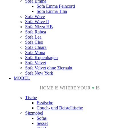
Sofa Emma
Sofa Emma Feincord
Sofa Emma Tilia
Sofa Wave
Sofa Wave II
Sofa Nizza HB
Sofa Rabea
Sofa Lea
Sofa Cleo
Sofa Chiara
Sofa Mona
Sofa Kopenhagen
Sofa Velvet
Sofa Velvet ohne Ziernaht
Sofa New York
MÖBEL
HOME IS WHERE YOUR
♥
IS
Tische
Esstische
Couch- und Beistelltische
Sitzmöbel
Sofas
Sessel