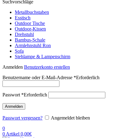
Suchvorschläge
Metallbuchstaben
Esstisch
Outdoor Tische
Outdoor-Kissen
Drehstuhl
Bambus-Schale
Armlehnstuhl Ron
Sofa
Stehlampe & Lampenschirm
Anmelden
Benutzerkonto erstellen
Benutzername oder E-Mail-Adresse
*
Erforderlich
Passwort
*
Erforderlich
Anmelden
Passwort vergessen?
Angemeldet bleiben
0
0
Artikel
0,00
€