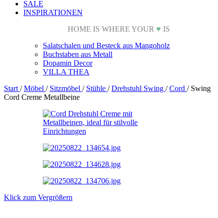
SALE
INSPIRATIONEN
HOME IS WHERE YOUR
♥
IS
Salatschalen und Besteck aus Mangoholz
Buchstaben aus Metall
Dopamin Decor
VILLA THEA
Start
/
Möbel
/
Sitzmöbel
/
Stühle
/
Drehstuhl Swing
/
Cord
/
Swing
Cord Creme Metallbeine
Klick zum Vergrößern